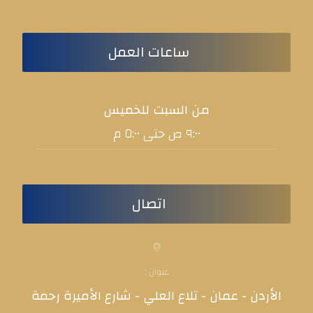
ساعات العمل
من السبت للخميس
٩:٠٠ ص حتى ٥:٠٠ م
اتصال
عنوان :
الأردن - عمان - تلاع العلي - شارع الأميرة رحمة