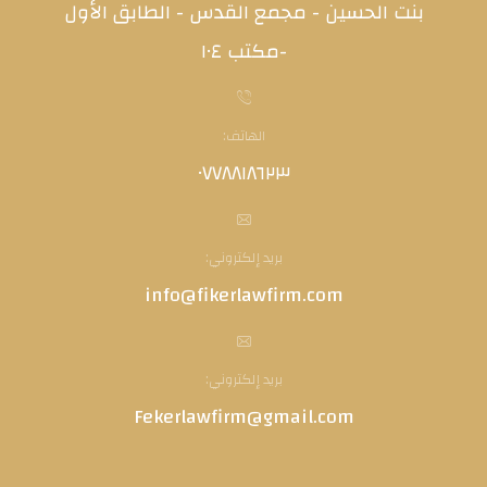
بنت الحسين - مجمع القدس - الطابق الأول
-مكتب ١٠٤
الهاتف:
٠٧٧٨٨١٨٦٢٣
بريد إلكتروني:
info@fikerlawfirm.com
بريد إلكتروني:
Fekerlawfirm@gmail.com