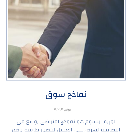
نماذج سوق
يونيو ٩, ٢٠١٧
لوريم ايبسوم هو نموذج افتراضي يوضع في
التصاميم لتعرض على العميل ليتصور طريقه وضع