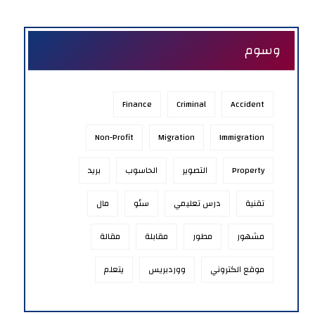
وسوم
Finance
Criminal
Accident
Non-Profit
Migration
Immigration
Property
التصوير
الحاسوب
بريد
تقنية
درس تعليمي
سئو
مال
مشهور
مطور
مقابلة
مقالة
موقع الكتروني
ووردبريس
يتعلم