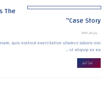
rs The
‘Case Story’
يناير 20, 2022
iam, quis nostrud exercitation ullamco laboris nisi
ut aliquip ex ea ...
اقرأ أكثر