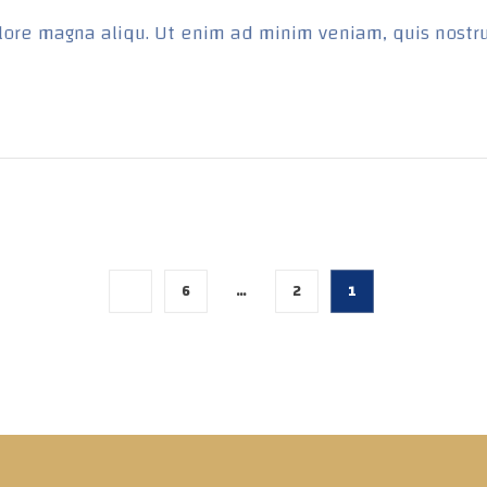
ore magna aliqu. Ut enim ad minim veniam, quis nostrud e
6
…
2
1