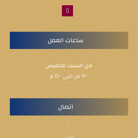
ساعات العمل
من السبت للخميس
٩:٠٠ ص حتى ٥:٠٠ م
اتصال
عنوان :