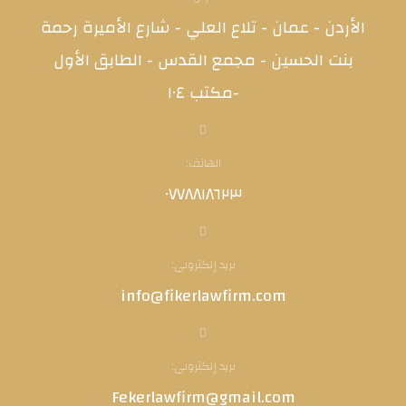
الأردن - عمان - تلاع العلي - شارع الأميرة رحمة
بنت الحسين - مجمع القدس - الطابق الأول
-مكتب ١٠٤
الهاتف:
٠٧٧٨٨١٨٦٢٣
بريد إلكتروني:
info@fikerlawfirm.com
بريد إلكتروني:
Fekerlawfirm@gmail.com